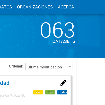
DATOS
ORGANIZACIONES
ACERCA
063
DATASETS
Ordenar
edad
csv
zip
gráfico
rección Nacional de
 ...