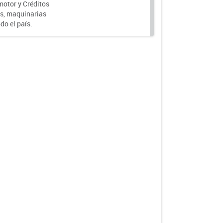
motor y Créditos
s, maquinarias
do el país.