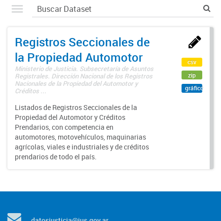
Registros Seccionales de
la Propiedad Automotor
csv
Ministerio de Justicia. Subsecretaría de Asuntos
zip
Registrales. Dirección Nacional de los Registros
Nacionales de la Propiedad del Automotor y
gráfico
Créditos ...
Listados de Registros Seccionales de la
Propiedad del Automotor y Créditos
Prendarios, con competencia en
automotores, motovehículos, maquinarias
agrícolas, viales e industriales y de créditos
prendarios de todo el país.
datosjusticia@jus.gov.ar