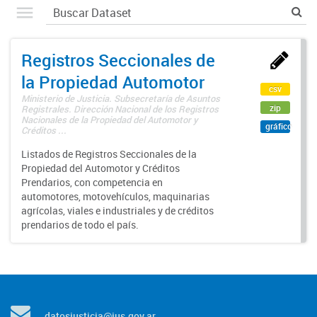
Registros Seccionales de
la Propiedad Automotor
csv
Ministerio de Justicia. Subsecretaría de Asuntos
zip
Registrales. Dirección Nacional de los Registros
Nacionales de la Propiedad del Automotor y
gráfico
Créditos ...
Listados de Registros Seccionales de la
Propiedad del Automotor y Créditos
Prendarios, con competencia en
automotores, motovehículos, maquinarias
agrícolas, viales e industriales y de créditos
prendarios de todo el país.
datosjusticia@jus.gov.ar