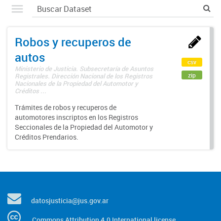
Robos y recuperos de
autos
csv
Ministerio de Justicia. Subsecretaría de Asuntos
zip
Registrales. Dirección Nacional de los Registros
Nacionales de la Propiedad del Automotor y
Créditos ...
Trámites de robos y recuperos de
automotores inscriptos en los Registros
Seccionales de la Propiedad del Automotor y
Créditos Prendarios.
datosjusticia@jus.gov.ar
Commons Attribution 4.0 International license