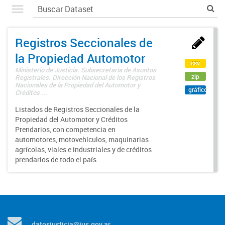
Registros Seccionales de
la Propiedad Automotor
csv
Ministerio de Justicia. Subsecretaría de Asuntos
zip
Registrales. Dirección Nacional de los Registros
Nacionales de la Propiedad del Automotor y
gráfico
Créditos ...
Listados de Registros Seccionales de la
Propiedad del Automotor y Créditos
Prendarios, con competencia en
automotores, motovehículos, maquinarias
agrícolas, viales e industriales y de créditos
prendarios de todo el país.
datosjusticia@jus.gov.ar