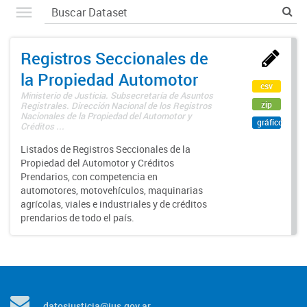
Registros Seccionales de
la Propiedad Automotor
csv
Ministerio de Justicia. Subsecretaría de Asuntos
zip
Registrales. Dirección Nacional de los Registros
Nacionales de la Propiedad del Automotor y
gráfico
Créditos ...
Listados de Registros Seccionales de la
Propiedad del Automotor y Créditos
Prendarios, con competencia en
automotores, motovehículos, maquinarias
agrícolas, viales e industriales y de créditos
prendarios de todo el país.
datosjusticia@jus.gov.ar