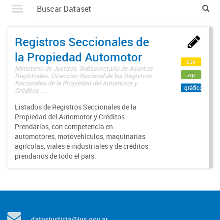
Registros Seccionales de
la Propiedad Automotor
csv
Ministerio de Justicia. Subsecretaría de Asuntos
zip
Registrales. Dirección Nacional de los Registros
Nacionales de la Propiedad del Automotor y
gráfico
Créditos ...
Listados de Registros Seccionales de la
Propiedad del Automotor y Créditos
Prendarios, con competencia en
automotores, motovehículos, maquinarias
agrícolas, viales e industriales y de créditos
prendarios de todo el país.
datosjusticia@jus.gov.ar