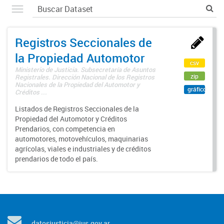
Registros Seccionales de
la Propiedad Automotor
csv
Ministerio de Justicia. Subsecretaría de Asuntos
zip
Registrales. Dirección Nacional de los Registros
Nacionales de la Propiedad del Automotor y
gráfico
Créditos ...
Listados de Registros Seccionales de la
Propiedad del Automotor y Créditos
Prendarios, con competencia en
automotores, motovehículos, maquinarias
agrícolas, viales e industriales y de créditos
prendarios de todo el país.
datosjusticia@jus.gov.ar