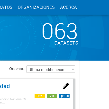
DATOS
ORGANIZACIONES
ACERCA
063
DATASETS
Ordenar
edad
csv
zip
gráfico
rección Nacional de
 ...