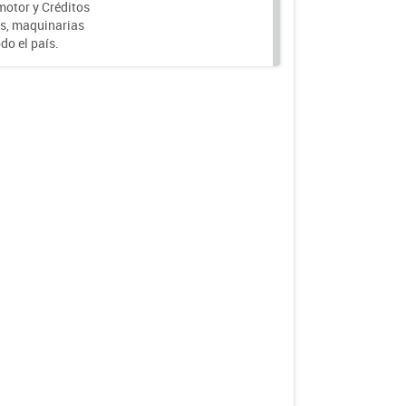
motor y Créditos
s, maquinarias
do el país.