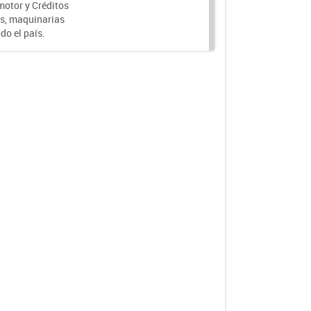
motor y Créditos
s, maquinarias
do el país.