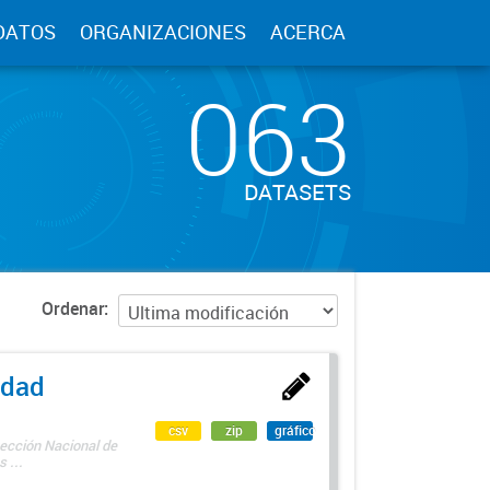
DATOS
ORGANIZACIONES
ACERCA
063
DATASETS
Ordenar
edad
csv
zip
gráfico
rección Nacional de
 ...