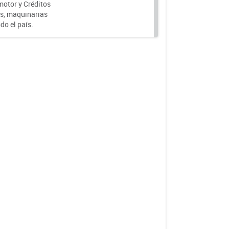
motor y Créditos
s, maquinarias
do el país.