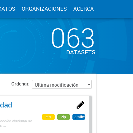
DATOS
ORGANIZACIONES
ACERCA
063
DATASETS
Ordenar
edad
csv
zip
gráfico
rección Nacional de
 ...