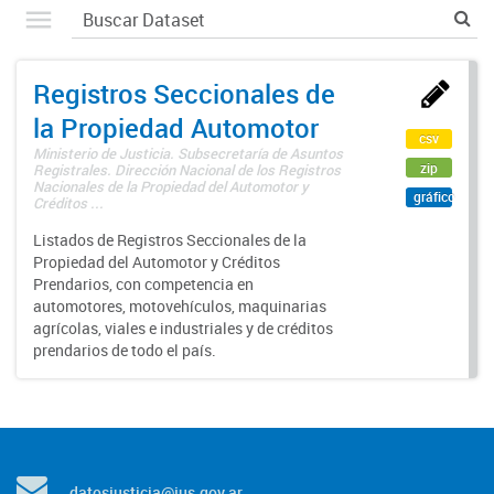
Registros Seccionales de
la Propiedad Automotor
csv
Ministerio de Justicia. Subsecretaría de Asuntos
zip
Registrales. Dirección Nacional de los Registros
Nacionales de la Propiedad del Automotor y
gráfico
Créditos ...
Listados de Registros Seccionales de la
Propiedad del Automotor y Créditos
Prendarios, con competencia en
automotores, motovehículos, maquinarias
agrícolas, viales e industriales y de créditos
prendarios de todo el país.
datosjusticia@jus.gov.ar