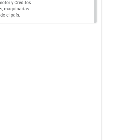
motor y Créditos
s, maquinarias
do el país.