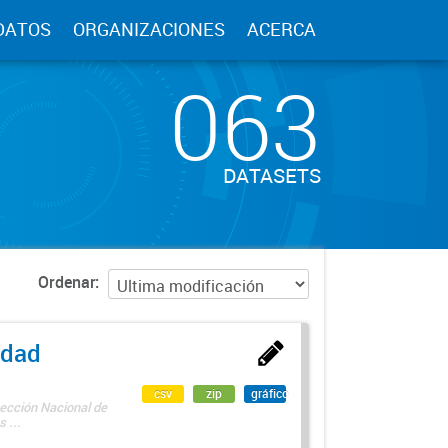
DATOS
ORGANIZACIONES
ACERCA
063
DATASETS
Ordenar
edad
csv
zip
gráfico
rección Nacional de
 ...