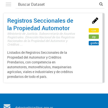
Registros Seccionales de
la Propiedad Automotor
csv
Ministerio de Justicia. Subsecretaría de Asuntos
zip
Registrales. Dirección Nacional de los Registros
Nacionales de la Propiedad del Automotor y
gráfico
Créditos ...
Listados de Registros Seccionales de la
Propiedad del Automotor y Créditos
Prendarios, con competencia en
automotores, motovehículos, maquinarias
agrícolas, viales e industriales y de créditos
prendarios de todo el país.
datosjusticia@jus.gov.ar