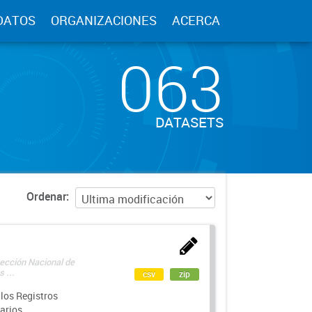
DATOS
ORGANIZACIONES
ACERCA
063
DATASETS
Ordenar
rección Nacional de
 ...
csv
zip
los Registros
arios.