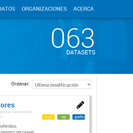
DATOS
ORGANIZACIONES
ACERCA
063
DATASETS
Ordenar
tores
rección Nacional de
 ...
csv
zip
gráfico
sferidos,
 registro seccional