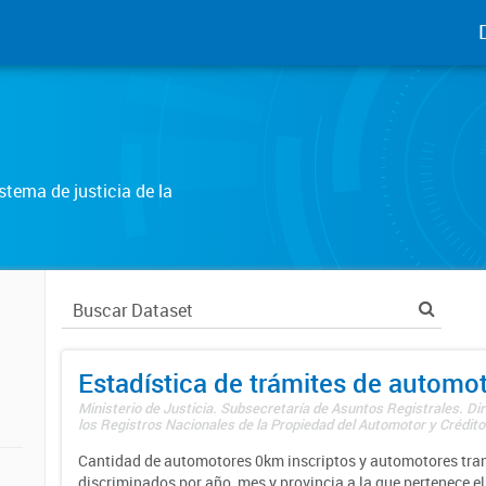
tema de justicia de la
Estadística de trámites de automo
Ministerio de Justicia. Subsecretaría de Asuntos Registrales. Di
los Registros Nacionales de la Propiedad del Automotor y Créditos
Cantidad de automotores 0km inscriptos y automotores tran
discriminados por año, mes y provincia a la que pertenece el