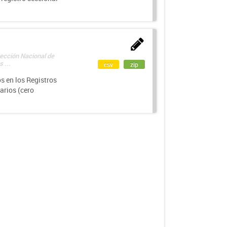
rección Nacional de
 ...
csv
zip
s en los Registros
arios (cero