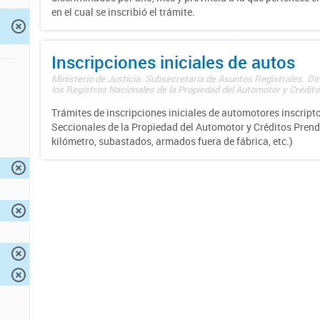
en el cual se inscribió el trámite.
Inscripciones iniciales de autos
Ministerio de Justicia. Subsecretaría de Asuntos Registrales. Di
los Registros Nacionales de la Propiedad del Automotor y Créditos
Trámites de inscripciones iniciales de automotores inscripto
Seccionales de la Propiedad del Automotor y Créditos Prend
kilómetro, subastados, armados fuera de fábrica, etc.)