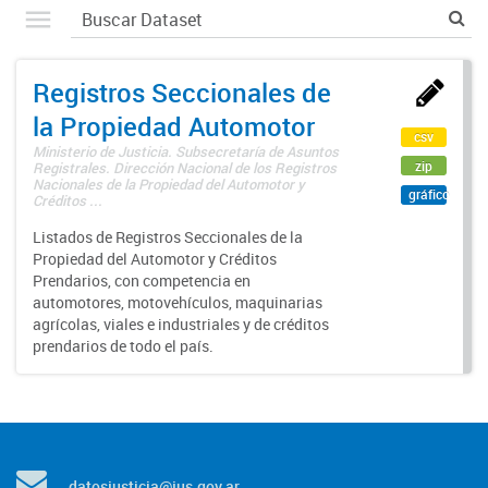
Registros Seccionales de
la Propiedad Automotor
csv
Ministerio de Justicia. Subsecretaría de Asuntos
zip
Registrales. Dirección Nacional de los Registros
Nacionales de la Propiedad del Automotor y
gráfico
Créditos ...
Listados de Registros Seccionales de la
Propiedad del Automotor y Créditos
Prendarios, con competencia en
automotores, motovehículos, maquinarias
agrícolas, viales e industriales y de créditos
prendarios de todo el país.
datosjusticia@jus.gov.ar