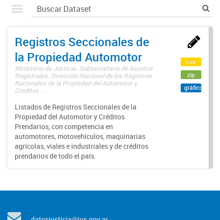
Registros Seccionales de
la Propiedad Automotor
csv
Ministerio de Justicia. Subsecretaría de Asuntos
zip
Registrales. Dirección Nacional de los Registros
Nacionales de la Propiedad del Automotor y
gráfico
Créditos ...
Listados de Registros Seccionales de la
Propiedad del Automotor y Créditos
Prendarios, con competencia en
automotores, motovehículos, maquinarias
agrícolas, viales e industriales y de créditos
prendarios de todo el país.
datosjusticia@jus.gov.ar