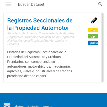
Registros Seccionales de
la Propiedad Automotor
csv
Ministerio de Justicia. Subsecretaría de Asuntos
zip
Registrales. Dirección Nacional de los Registros
Nacionales de la Propiedad del Automotor y
gráfico
Créditos ...
Listados de Registros Seccionales de la
Propiedad del Automotor y Créditos
Prendarios, con competencia en
automotores, motovehículos, maquinarias
agrícolas, viales e industriales y de créditos
prendarios de todo el país.
datosjusticia@jus.gov.ar