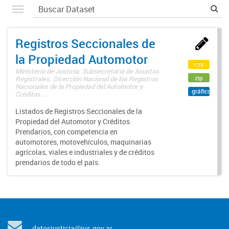
Registros Seccionales de
la Propiedad Automotor
csv
Ministerio de Justicia. Subsecretaría de Asuntos
zip
Registrales. Dirección Nacional de los Registros
Nacionales de la Propiedad del Automotor y
gráfico
Créditos ...
Listados de Registros Seccionales de la
Propiedad del Automotor y Créditos
Prendarios, con competencia en
automotores, motovehículos, maquinarias
agrícolas, viales e industriales y de créditos
prendarios de todo el país.
datosjusticia@jus.gov.ar