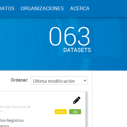
DATOS
ORGANIZACIONES
ACERCA
063
DATASETS
Ordenar
rección Nacional de
 ...
csv
zip
los Registros
arios.