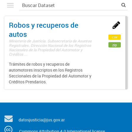
Robos y recuperos de
autos
csv
Ministerio de Justicia. Subsecretaría de Asuntos
zip
Registrales. Dirección Nacional de los Registros
Nacionales de la Propiedad del Automotor y
Créditos ...
Trámites de robos y recuperos de
automotores inscriptos en los Registros
Seccionales de la Propiedad del Automotor y
Créditos Prendarios.
datosjusticia@jus.gov.ar
Commons Attribution 4.0 International license