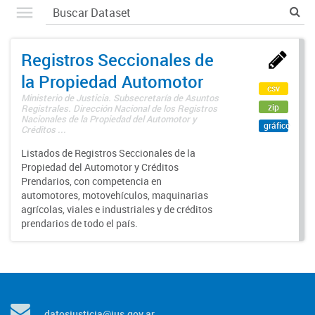
Registros Seccionales de
la Propiedad Automotor
csv
Ministerio de Justicia. Subsecretaría de Asuntos
zip
Registrales. Dirección Nacional de los Registros
Nacionales de la Propiedad del Automotor y
gráfico
Créditos ...
Listados de Registros Seccionales de la
Propiedad del Automotor y Créditos
Prendarios, con competencia en
automotores, motovehículos, maquinarias
agrícolas, viales e industriales y de créditos
prendarios de todo el país.
datosjusticia@jus.gov.ar