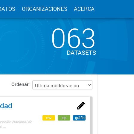
DATOS
ORGANIZACIONES
ACERCA
063
DATASETS
Ordenar
edad
csv
zip
gráfico
rección Nacional de
 ...