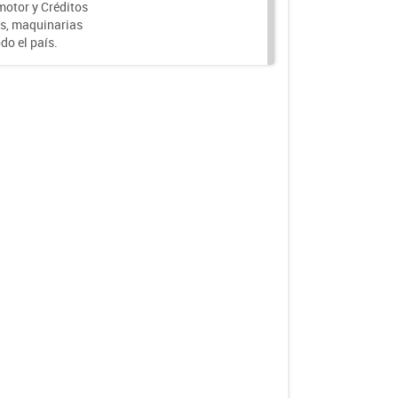
motor y Créditos
s, maquinarias
do el país.