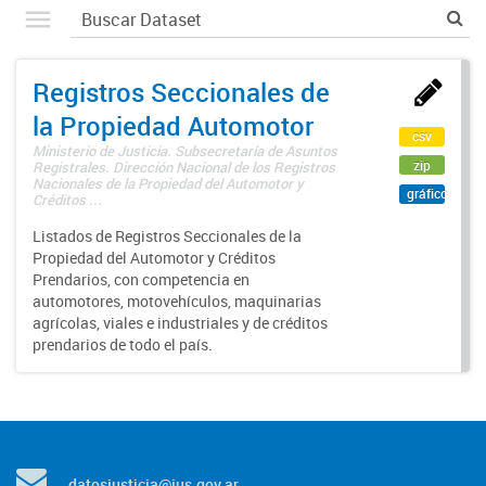
Registros Seccionales de
la Propiedad Automotor
csv
Ministerio de Justicia. Subsecretaría de Asuntos
zip
Registrales. Dirección Nacional de los Registros
Nacionales de la Propiedad del Automotor y
gráfico
Créditos ...
Listados de Registros Seccionales de la
Propiedad del Automotor y Créditos
Prendarios, con competencia en
automotores, motovehículos, maquinarias
agrícolas, viales e industriales y de créditos
prendarios de todo el país.
datosjusticia@jus.gov.ar