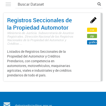
Registros Seccionales de
la Propiedad Automotor
csv
Ministerio de Justicia. Subsecretaría de Asuntos
zip
Registrales. Dirección Nacional de los Registros
Nacionales de la Propiedad del Automotor y
gráfico
Créditos ...
Listados de Registros Seccionales de la
Propiedad del Automotor y Créditos
Prendarios, con competencia en
automotores, motovehículos, maquinarias
agrícolas, viales e industriales y de créditos
prendarios de todo el país.
datosjusticia@jus.gov.ar