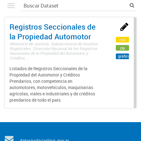
Registros Seccionales de
la Propiedad Automotor
csv
Ministerio de Justicia. Subsecretaría de Asuntos
zip
Registrales. Dirección Nacional de los Registros
Nacionales de la Propiedad del Automotor y
gráfico
Créditos ...
Listados de Registros Seccionales de la
Propiedad del Automotor y Créditos
Prendarios, con competencia en
automotores, motovehículos, maquinarias
agrícolas, viales e industriales y de créditos
prendarios de todo el país.
datosjusticia@jus.gov.ar