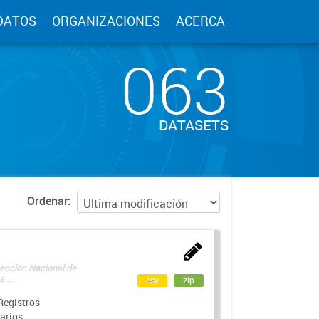
DATOS
ORGANIZACIONES
ACERCA
063
DATASETS
Ordenar
rección Nacional de
 ...
csv
zip
Registros
arios.