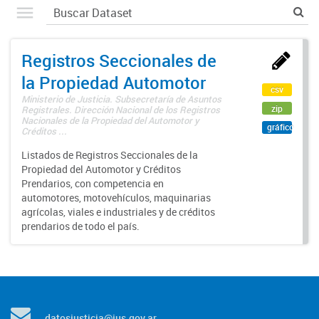
Registros Seccionales de
la Propiedad Automotor
csv
Ministerio de Justicia. Subsecretaría de Asuntos
zip
Registrales. Dirección Nacional de los Registros
Nacionales de la Propiedad del Automotor y
gráfico
Créditos ...
Listados de Registros Seccionales de la
Propiedad del Automotor y Créditos
Prendarios, con competencia en
automotores, motovehículos, maquinarias
agrícolas, viales e industriales y de créditos
prendarios de todo el país.
datosjusticia@jus.gov.ar