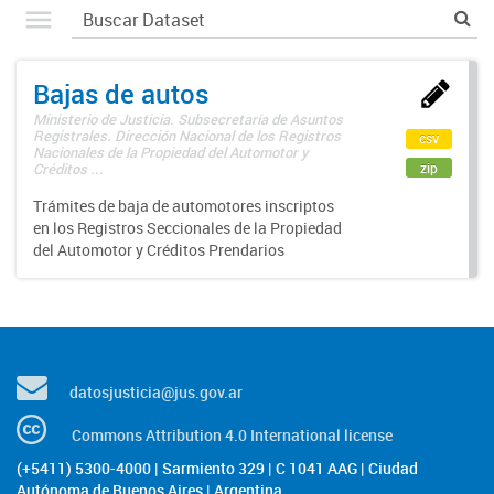
Bajas de autos
Ministerio de Justicia. Subsecretaría de Asuntos
Registrales. Dirección Nacional de los Registros
csv
Nacionales de la Propiedad del Automotor y
zip
Créditos ...
Trámites de baja de automotores inscriptos
en los Registros Seccionales de la Propiedad
del Automotor y Créditos Prendarios
datosjusticia@jus.gov.ar
Commons Attribution 4.0 International license
(+5411) 5300-4000 | Sarmiento 329 | C 1041 AAG | Ciudad
Autónoma de Buenos Aires | Argentina