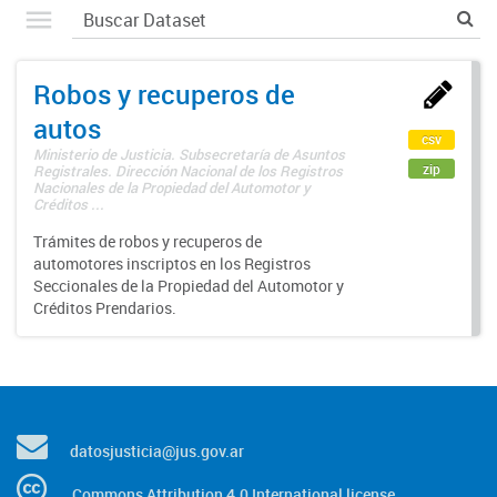
Robos y recuperos de
autos
csv
Ministerio de Justicia. Subsecretaría de Asuntos
zip
Registrales. Dirección Nacional de los Registros
Nacionales de la Propiedad del Automotor y
Créditos ...
Trámites de robos y recuperos de
automotores inscriptos en los Registros
Seccionales de la Propiedad del Automotor y
Créditos Prendarios.
datosjusticia@jus.gov.ar
Commons Attribution 4.0 International license