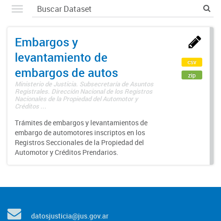
Embargos y
levantamiento de
csv
embargos de autos
zip
Ministerio de Justicia. Subsecretaría de Asuntos
Registrales. Dirección Nacional de los Registros
Nacionales de la Propiedad del Automotor y
Créditos ...
Trámites de embargos y levantamientos de
embargo de automotores inscriptos en los
Registros Seccionales de la Propiedad del
Automotor y Créditos Prendarios.
datosjusticia@jus.gov.ar