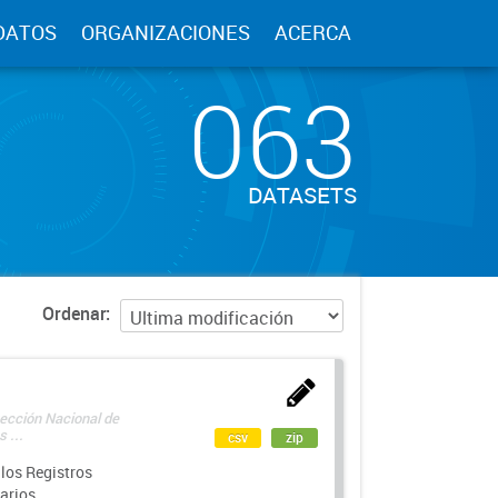
DATOS
ORGANIZACIONES
ACERCA
063
DATASETS
Ordenar
rección Nacional de
 ...
csv
zip
los Registros
arios.