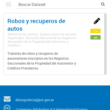
Robos y recuperos de
autos
csv
Ministerio de Justicia. Subsecretaría de Asuntos
zip
Registrales. Dirección Nacional de los Registros
Nacionales de la Propiedad del Automotor y
Créditos ...
Trámites de robos y recuperos de
automotores inscriptos en los Registros
Seccionales de la Propiedad del Automotor y
Créditos Prendarios.
datosjusticia@jus.gov.ar
Commons Attribution 4.0 International license