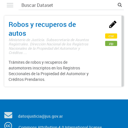
Robos y recuperos de
autos
csv
Ministerio de Justicia. Subsecretaría de Asuntos
zip
Registrales. Dirección Nacional de los Registros
Nacionales de la Propiedad del Automotor y
Créditos ...
Trámites de robos y recuperos de
automotores inscriptos en los Registros
Seccionales de la Propiedad del Automotor y
Créditos Prendarios.
datosjusticia@jus.gov.ar
Commons Attribution 4.0 International license