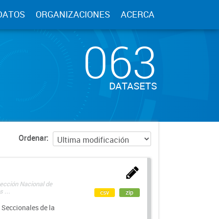
DATOS
ORGANIZACIONES
ACERCA
063
DATASETS
Ordenar
rección Nacional de
 ...
csv
zip
 Seccionales de la