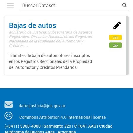
Bajas de autos
Ministerio de Justicia. Subsecretaría de Asuntos
Registrales. Dirección Nacional de los Registros
csv
Nacionales de la Propiedad del Automotor y
zip
Créditos ...
Trámites de baja de automotores inscriptos
en los Registros Seccionales de la Propiedad
del Automotor y Créditos Prendarios
datosjusticia@jus.gov.ar
Commons Attribution 4.0 International license
(+5411) 5300-4000 | Sarmiento 329 | C 1041 AAG | Ciudad
Autónoma de Buenos Aires | Argentina