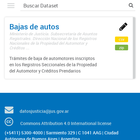
Bajas de autos
Ministerio de Justicia. Subsecretaría de Asuntos
Registrales. Dirección Nacional de los Registros
csv
Nacionales de la Propiedad del Automotor y
zip
Créditos ...
Trámites de baja de automotores inscriptos
en los Registros Seccionales de la Propiedad
del Automotor y Créditos Prendarios
datosjusticia@jus.gov.ar
Commons Attribution 4.0 International license
(+5411) 5300-4000 | Sarmiento 329 | C 1041 AAG | Ciudad
Autónoma de Buenos Aires | Argentina