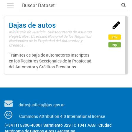
Bajas de autos
Ministerio de Justicia. Subsecretaría de Asuntos
Registrales. Dirección Nacional de los Registros
csv
Nacionales de la Propiedad del Automotor y
zip
Créditos ...
Trámites de baja de automotores inscriptos
en los Registros Seccionales de la Propiedad
del Automotor y Créditos Prendarios
datosjusticia@jus.gov.ar
Commons Attribution 4.0 International license
(+5411) 5300-4000 | Sarmiento 329 | C 1041 AAG | Ciudad
Autónoma de Buenos Aires | Argentina