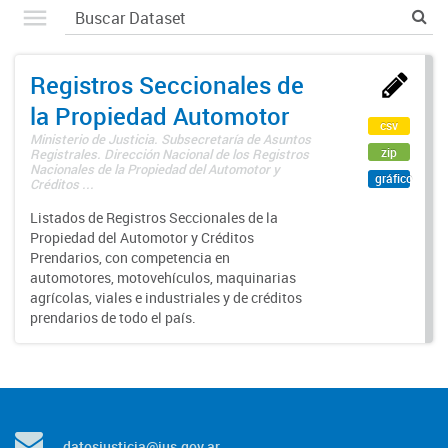
Registros Seccionales de
la Propiedad Automotor
csv
Ministerio de Justicia. Subsecretaría de Asuntos
zip
Registrales. Dirección Nacional de los Registros
Nacionales de la Propiedad del Automotor y
gráfico
Créditos ...
Listados de Registros Seccionales de la
Propiedad del Automotor y Créditos
Prendarios, con competencia en
automotores, motovehículos, maquinarias
agrícolas, viales e industriales y de créditos
prendarios de todo el país.
datosjusticia@jus.gov.ar