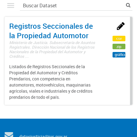
Registros Seccionales de
la Propiedad Automotor
csv
Ministerio de Justicia. Subsecretaría de Asuntos
zip
Registrales. Dirección Nacional de los Registros
Nacionales de la Propiedad del Automotor y
gráfico
Créditos ...
Listados de Registros Seccionales de la
Propiedad del Automotor y Créditos
Prendarios, con competencia en
automotores, motovehículos, maquinarias
agrícolas, viales e industriales y de créditos
prendarios de todo el país.
datosjusticia@jus.gov.ar