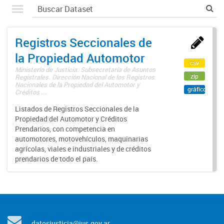
Registros Seccionales de
la Propiedad Automotor
csv
Ministerio de Justicia. Subsecretaría de Asuntos
zip
Registrales. Dirección Nacional de los Registros
Nacionales de la Propiedad del Automotor y
gráfico
Créditos ...
Listados de Registros Seccionales de la
Propiedad del Automotor y Créditos
Prendarios, con competencia en
automotores, motovehículos, maquinarias
agrícolas, viales e industriales y de créditos
prendarios de todo el país.
datosjusticia@jus.gov.ar