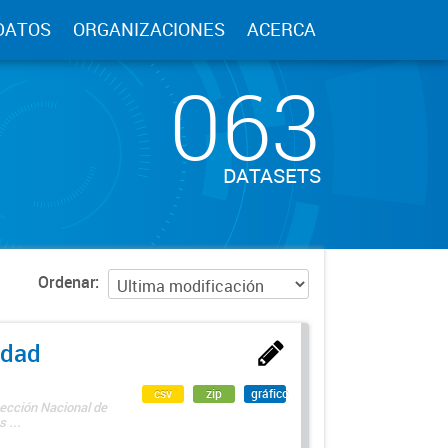
DATOS
ORGANIZACIONES
ACERCA
063
DATASETS
Ordenar
edad
csv
zip
gráfico
rección Nacional de
 ...