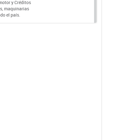
motor y Créditos
s, maquinarias
do el país.