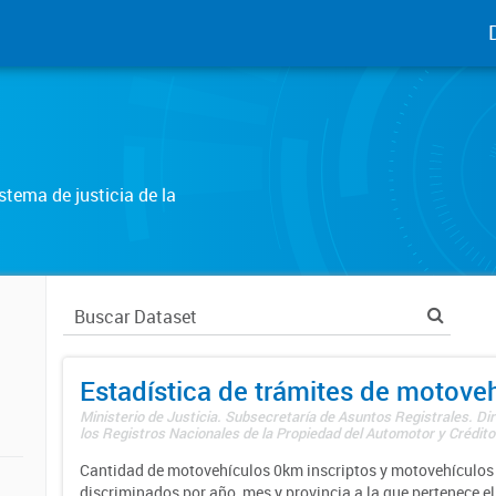
tema de justicia de la
Estadística de trámites de motove
Ministerio de Justicia. Subsecretaría de Asuntos Registrales. Di
los Registros Nacionales de la Propiedad del Automotor y Créditos
Cantidad de motovehículos 0km inscriptos y motovehículos 
discriminados por año, mes y provincia a la que pertenece el