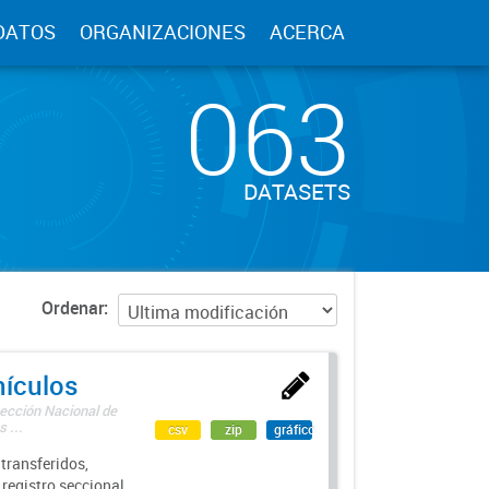
DATOS
ORGANIZACIONES
ACERCA
063
DATASETS
Ordenar
hículos
rección Nacional de
 ...
csv
zip
gráfico
transferidos,
 registro seccional