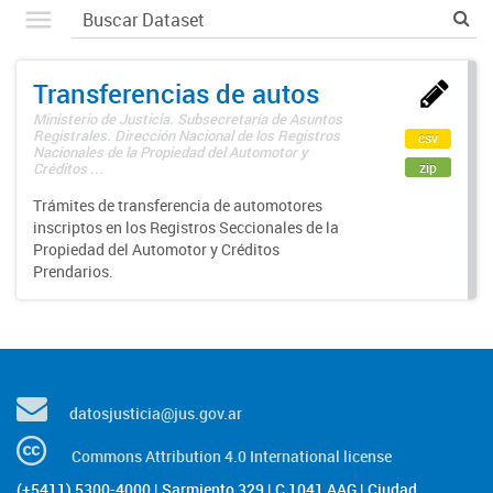
Transferencias de autos
Ministerio de Justicia. Subsecretaría de Asuntos
Registrales. Dirección Nacional de los Registros
csv
Nacionales de la Propiedad del Automotor y
zip
Créditos ...
Trámites de transferencia de automotores
inscriptos en los Registros Seccionales de la
Propiedad del Automotor y Créditos
Prendarios.
datosjusticia@jus.gov.ar
Commons Attribution 4.0 International license
(+5411) 5300-4000 | Sarmiento 329 | C 1041 AAG | Ciudad