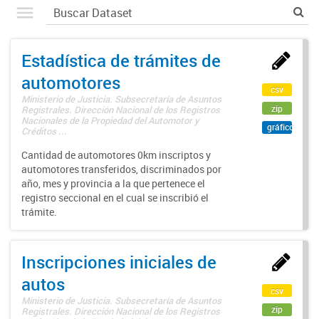
Estadística de trámites de
automotores
csv
Ministerio de Justicia. Subsecretaría de Asuntos
zip
Registrales. Dirección Nacional de los Registros
Nacionales de la Propiedad del Automotor y
gráfico
Créditos ...
Cantidad de automotores 0km inscriptos y
automotores transferidos, discriminados por
año, mes y provincia a la que pertenece el
registro seccional en el cual se inscribió el
trámite.
Inscripciones iniciales de
autos
csv
Ministerio de Justicia. Subsecretaría de Asuntos
zip
Registrales. Dirección Nacional de los Registros