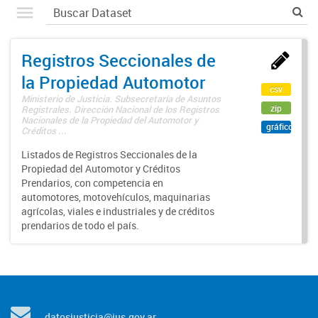
Registros Seccionales de
la Propiedad Automotor
csv
Ministerio de Justicia. Subsecretaría de Asuntos
zip
Registrales. Dirección Nacional de los Registros
Nacionales de la Propiedad del Automotor y
gráfico
Créditos ...
Listados de Registros Seccionales de la
Propiedad del Automotor y Créditos
Prendarios, con competencia en
automotores, motovehículos, maquinarias
agrícolas, viales e industriales y de créditos
prendarios de todo el país.
datosjusticia@jus.gov.ar