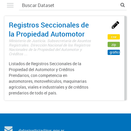
Registros Seccionales de
la Propiedad Automotor
csv
Ministerio de Justicia. Subsecretaría de Asuntos
zip
Registrales. Dirección Nacional de los Registros
Nacionales de la Propiedad del Automotor y
gráfico
Créditos ...
Listados de Registros Seccionales de la
Propiedad del Automotor y Créditos
Prendarios, con competencia en
automotores, motovehículos, maquinarias
agrícolas, viales e industriales y de créditos
prendarios de todo el país.
datosjusticia@jus.gov.ar