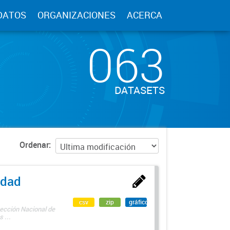
DATOS
ORGANIZACIONES
ACERCA
063
DATASETS
Ordenar
edad
csv
zip
gráfico
rección Nacional de
 ...