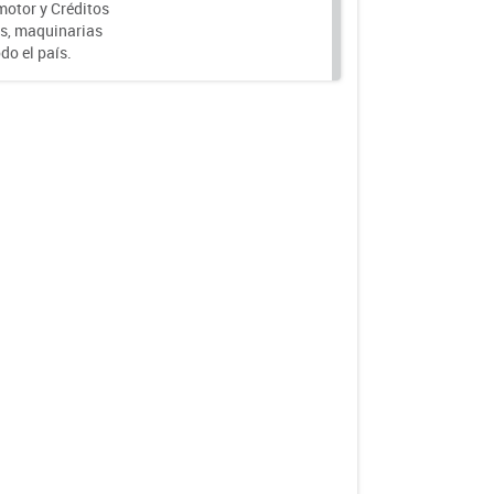
motor y Créditos
s, maquinarias
do el país.