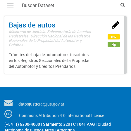
Bajas de autos
Ministerio de Justicia. Subsecretaría de Asuntos
Registrales. Dirección Nacional de los Registros
csv
Nacionales de la Propiedad del Automotor y
zip
Créditos ...
Trámites de baja de automotores inscriptos
en los Registros Seccionales de la Propiedad
del Automotor y Créditos Prendarios
datosjusticia@jus.gov.ar
Commons Attribution 4.0 International license
(+5411) 5300-4000 | Sarmiento 329 | C 1041 AAG | Ciudad
Autónoma de Buenos Aires | Argentina